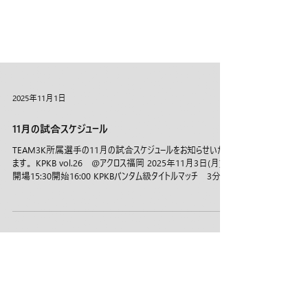
2025年11月1日
11月の試合スケジュール
TEAM3K所属選手の11月の試合スケジュールをお知らせいたし
ます。 KPKB vol.26 @アクロス福岡 2025年11月3日(月)
開場15:30開始16:00 KPKBバンタム級タイトルマッチ 3分3R
延長1R 王者 早田吏喜（TEAM3K）vs 挑戦者 稟翔
(SHINE SPORTS CLUB) DEEP⭐︎KICK@176BOX 2025年11
月16日（日） DEEP⭐︎KICK -55kg 挑戦者決定トーナメン
ト準決勝 3分3R 延長1R 虎太郎（TEAM3K）vs 田中恒星
（FASCINATE FIGHT TEAM） その他、発表があり次第更
新