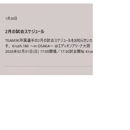
1月20日
2月の試合スケジュール
TEAM3K所属選手の2月の試合スケジュールをお知らせいたしま
す。 Krush.186 ～in OSAKA～ @エディオンアリーナ大阪
2026年02月01日(日) 17:00開場／17:30試合開始 Krushス
ーパー・ライト級/3分3R・延長1R 近藤魁成（TEAM3K）vs
川﨑聖亮朗（HIGHSPEED GYM） Krushスーパー・ウェルター
級/3分3R・延長1R 小田尋久（TEAM3K）vs KO-TA
BRAVELY（BRAVELY GYM） 第10代Krushバンタム級王座
決定トーナメント・一回戦/3分3R・延長1R 早田吏喜
（TEAM3K） vs KING剛（ROYAL KINGS） Krush.187 @
後楽園ホール 2026年02月28日(土) 17:00開場／17:15プレ
リミナリーファイト開始／18:00試合開始 セミファイナル(第8試
合)/Krushスーパー・ライト級次期挑戦者決定戦/3分3R・延長
1R 近藤拳成（TEAM3K) vs 塚本拓真（K-1ジム三軒茶屋
シルバーウルフ） その他、発表があり次第更新