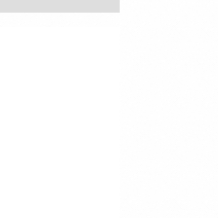
 vs 塚本拓真（K-1ジム三軒茶屋シルバーウル