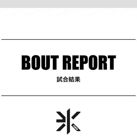
hスーパー・ライト級次期挑戦者決定戦/3分3R・延長1R 近藤拳成（TEAM3K)