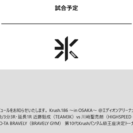
をお知らせいたします。 Krush.186 ～in OSAKA～ @エディオンアリーナ大
ト級/3分3R・延長1R 近藤魁成（TEAM3K）vs 川﨑聖亮朗（HIGHSPEED G
O-TA BRAVELY（BRAVELY GYM） 第10代Krushバンタム級王座決定
 KINGS） Krush.187 @後楽園ホール 2026年02月28日(土) 17:00開場