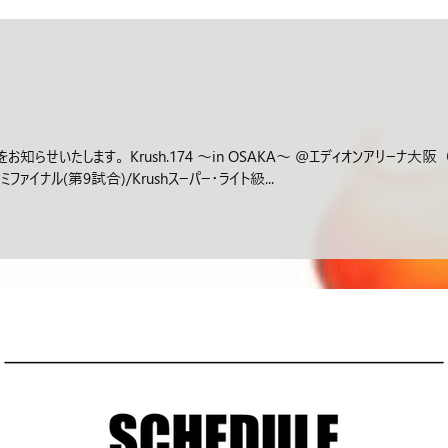
知らせいたします。 Krush.174 ～in OSAKA～ @エディオンアリーナ
セミファイナル(第9試合)/Krushスーパー・ライト級...