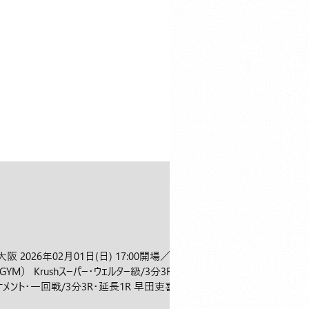
阪 2026年02月01日(日) 17:00開場／
YM） Krushスーパー・ウェルター級/3分3R・
トーナメント・一回戦/3分3R・延長1R 早田吏喜
／17:15プレリミナリーファイト開始／18:00試合開