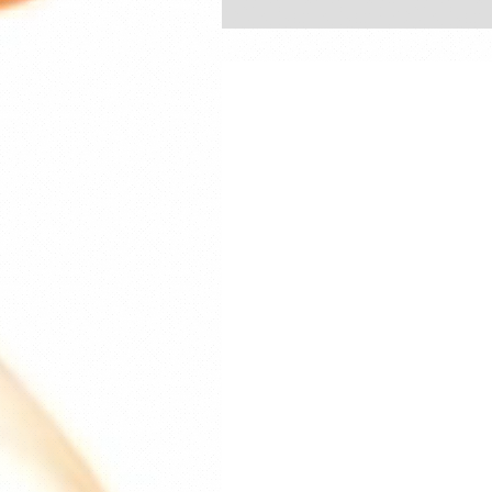
始 セミファイナル(第8試合)/Krus
フ） その他、発表があり次第更新