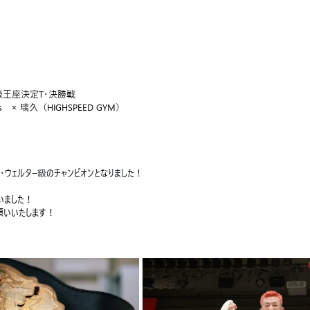
ー級王座決定T・
決勝戦
s　× 
璃久
（HIGHSPEED GYM）
パー・ウェルター級のチャンピオンとなりました！
いました！
願いいたします！