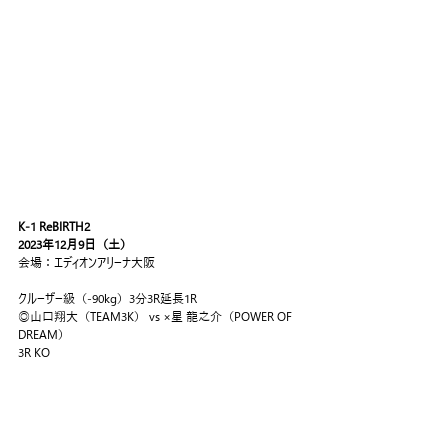
K-1 ReBIRTH2
2023年12月9日（土）
会場：エディオンアリーナ大阪
クルーザー級（-90kg）3分3R延長1R
◎山口翔大（TEAM3K） vs ×星 龍之介（POWER OF 
DREAM）
3R KO