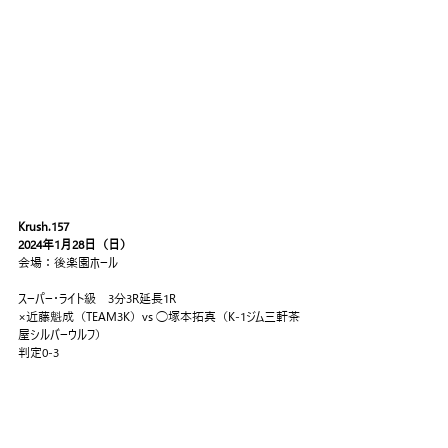
Krush.157
2024年1月28日（日）
会場：後楽園ホール
スーパー・ライト級　3分3R延長1R
×近藤魁成（TEAM3K）vs ◯塚本拓真（K-1ジム三軒茶
屋シルバーウルフ）
判定0-3