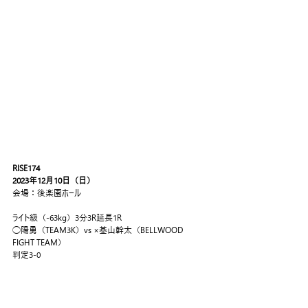
RISE174
2023年12月10日（日）
会場：後楽園ホール
ライト級（-63kg）3分3R延長1R
◯陽勇（TEAM3K）vs ×基山幹太（BELLWOOD 
FIGHT TEAM）
判定3-0