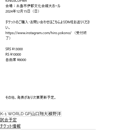
KINGSCUP4th
会場：糸島市伊都文化会館大ホール
2024年12月15日（日）
チケットのご購入・お問い合わせはこちらよりDMをお送りくださ
い。
https://www.instagram.com/hiro.yokono/ （受付終
了）
SRS ¥13000
RS ¥10000
自由席 ¥8000
その他、発表があり次第更新予定。
K-1 WORLD GP
山口翔大
横野洋
試合予定
チケット情報