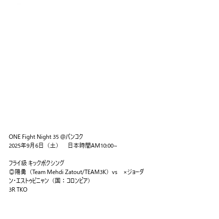
ONE Fight Night 35 @バンコク
2025年9月6日（土）　日本時間AM10:00~
フライ級 キックボクシング
◎陽勇（Team Mehdi Zatout/TEAM3K）vs　×ジョーダ
ン・エストゥピニャン（国：コロンビア）
3R TKO