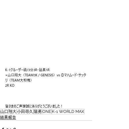
K-1クルーザー級/3分3R・延長1R
×山口翔大（TEAM3K / GENESIS）vs ◎マハムード・サッタ
リ（TEAM大和魂）
2R KO
皆さまのご声援誠にありがとうございました！
山口翔大
小田尋久
陽勇
ONE
K-1 WORLD MAX
結果報告