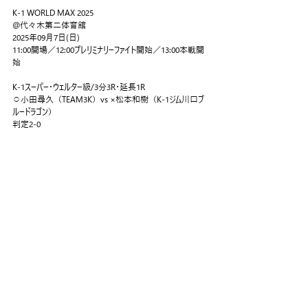
K-1 WORLD MAX 2025
@代々木第二体育館
2025年09月7日(日)
11:00開場／12:00プレリミナリーファイト開始／13:00本戦開
始
K-1スーパー・ウェルター級/3分3R・延長1R
⚪︎小田尋久（TEAM3K）vs ×松本和樹（K-1ジム川口ブ
ルードラゴン）
判定2-0