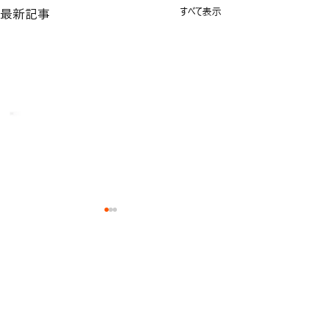
最新記事
すべて表示
11月の試合結果
11月の試合スケジ