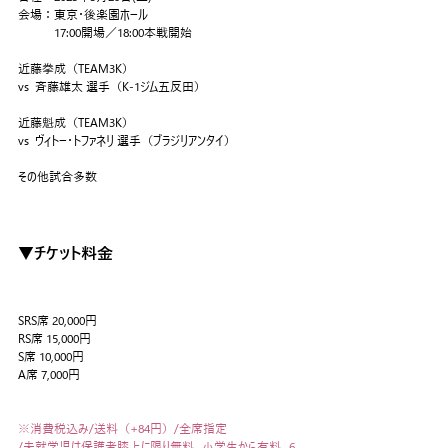
会場：東京・後楽園ホール
　　　17:00開場／18:00本戦開始
近藤拳成（TEAM3K）
vs  斉藤雄太 選手（K-1ジム五反田）
近藤魁成（TEAM3K）
vs  ヴィトー・トファネリ 選手（ブラジリアンタイ）
その他試合多数
▼チケット料金
SRS席 20,000円
RS席 15,000円
S席 10,000円
A席 7,000円
※消費税込み/送料（+84円）/全席指定
/未就学児は保護者膝上に限り無料。小学生から有料、6