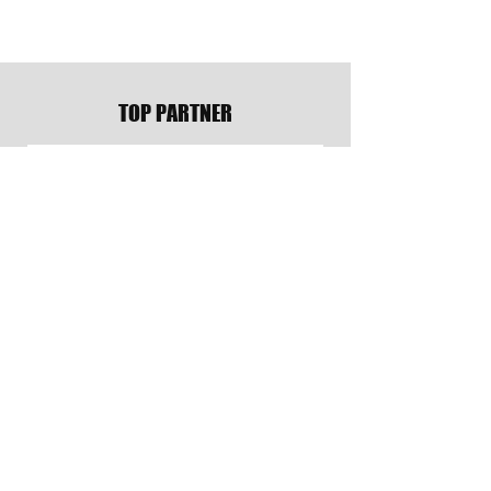
12月の試合スケジ
大阪、茨木の街から世界
へ！！K-1ファイター小田尋久
選手の地域を盛り上げる応
TOP PARTNER
援ポスター掲載協力店舗・企
業募集
OFFICIAL TEAM WEAR
PR & MEDIA PARTNER