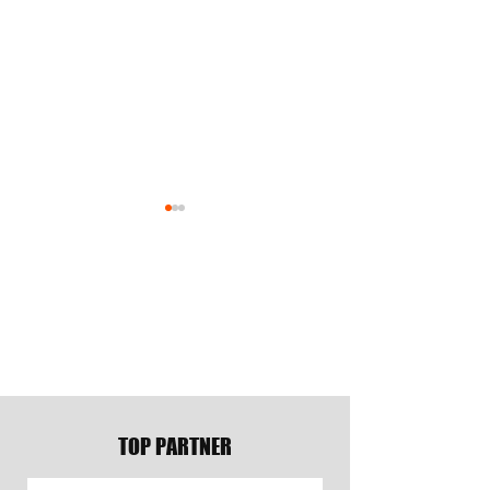
陽勇 選手がONE
TEAM3K オフィ
CHAMPIONSHIPに参戦決
ニューアル & ロゴ
定
お知らせ
TOP PARTNER