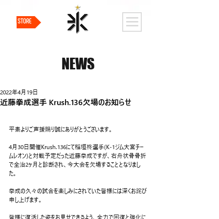
STORE
NEWS
2022年4月19日
近藤拳成選手 Krush.136欠場のお知らせ
平素よりご声援賜り誠にありがとうございます。
4月30日開催Krush.136にて稲垣柊選手(K-1ジム大宮チー
ムレオン)と対戦予定だった近藤拳成ですが、右舟状骨骨折
で全治2ヶ月と診断され、今大会を欠場することとなりまし
た。
拳成の久々の試合を楽しみにされていた皆様には深くお詫び
申し上げます。
皆様に復活した姿をお見せできるよう、全力で回復と強化に