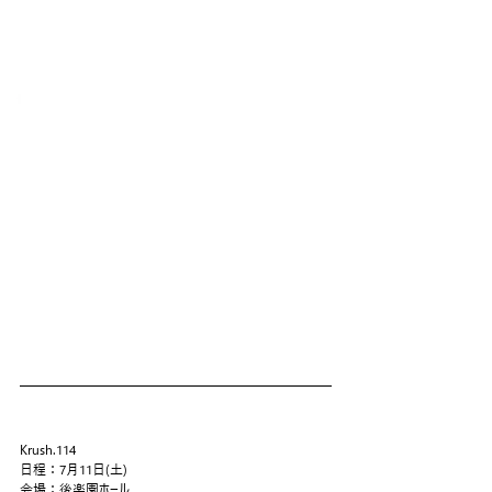
Krush.114
日程：7月11日(土)
会場：後楽園ホール