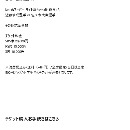
Krushスーパー・ライト級/3分3R・延長1R
近藤拳成選手 vs 佐々木大蔵選手
その他試合多数
チケット料金
SRS席 20,000円
RS席 15,000円
S席 10,000円
※消費税込み/送料（+84円）/全席指定/当日は全席
500円アップ/小学生からチケットが必要となります。
チケット購入お手続きはこちら