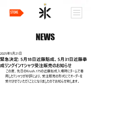
STORE
NEWS
2025年5月21日
緊急決定: 5月18日近藤魁成、5月31日近藤拳
成リングインTシャツ受注販売のお知らせ
 この度、先日のKrush.175の近藤魁成入場時にチームで着
用したTシャツが好評により、受注販売の形式にてオーダーを
受付させていただくことになりましたのでお知らせ致します。