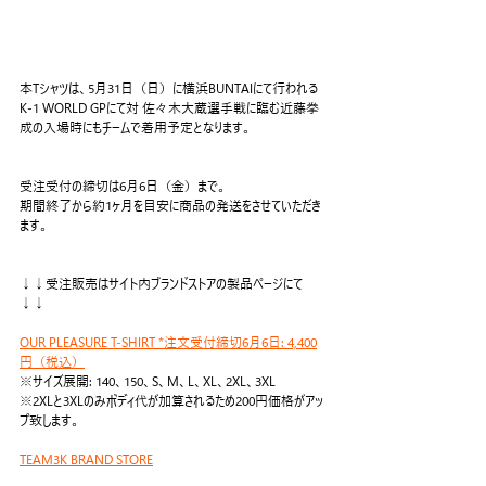
本Tシャツは、5月31日（日）に横浜BUNTAIにて行われる
K-1 WORLD GPにて対 佐々木大蔵選手戦に臨む近藤拳
成の入場時にもチームで着用予定となります。
受注受付の締切は6月6日（金）まで。
期間終了から約1ヶ月を目安に商品の発送をさせていただき
ます。
↓↓受注販売はサイト内ブランドストアの製品ページにて
↓↓
OUR PLEASURE T-SHIRT *注文受付締切6月6日: 4,400
円（税込）
※サイズ展開: 140、150、S、M、L、XL、2XL、3XL
※2XLと3XLのみボディ代が加算されるため200円価格がアッ
プ致します。
TEAM3K BRAND STORE