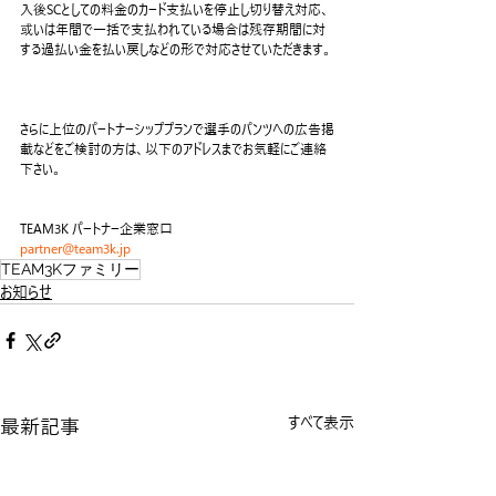
入後SCとしての料金のカード支払いを停止し切り替え対応、
或いは年間で一括で支払われている場合は残存期間に対
する過払い金を払い戻しなどの形で対応させていただきます。
さらに上位のパートナーシッププランで選手のパンツへの広告掲
載などをご検討の方は、以下のアドレスまでお気軽にご連絡
下さい。
TEAM3K パートナー企業窓口
partner@team3k.jp
TEAM3Kファミリー
お知らせ
最新記事
すべて表示