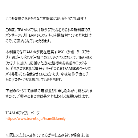
いつも皆様のあたたかなご声援誠にありがとうございます！
この度、TEAM3Kでは月額からでもはじめられる新制度のス
ポンサーシップ『TEAM3Kファミリー』を開始させていただきました
ので、ご案内させていただきます。
本制度ではTEAM3Kが現在運営するSC（サポーターズクラ
ブ）のゴールドメンバー相当のフルアクセスに加えて、TEAM3K
ファミリーに加入し応援いただいた皆様のお名前やニックネー
ム、ビジネスであれば屋号やサービス名をTEAM3Kのページに
パネル形式で掲載させていただいたり、今後制作予定のチー
ムのポスターにも掲載させていただきます。
下記のページにて詳細の確認並びに申し込みが可能となりま
すので、ご興味のある方は是非ともよろしくお願い致します。
TEAM3Kファミリーページ
https://www.team3k.jp/team3kfamily
※既にSCに加入されている方が申し込みされる場合は、加