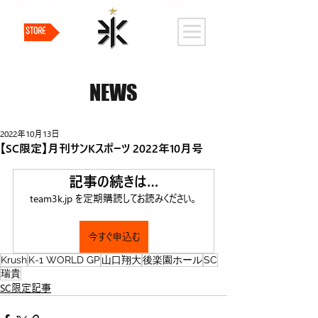
STORE
NEWS
2022年10月13日
【SC限定】月刊サンKスポーツ 2022年10月号
記事の続きは…
team3k.jp を定期購読してお読みください。
今すぐ申込む
Krush
K-1 WORLD GP
山口翔大
後楽園ホール
SC
瑞貴
SC限定記事