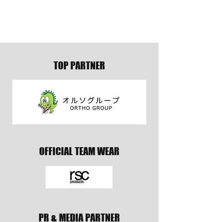
【SC限定】MAGAZINE3K
【SC限定】MAGAZ
vol.28 & SCメンバーの皆様
vol.27
へ大切なお知らせ
TOP PARTNER
OFFICIAL TEAM WEAR
PR & MEDIA PARTNER