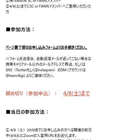
①現TEAM3K SC or FAMILYメンバー
②4/8(土)までにSC or FAMILYメンバーへご登録いただいた
方
■参加方法：
ページ最下部のお申し込みフォームよりお手続きください。
※フォームを送信後、自動返信メールが返ってこない場合は
携帯キャリアメール以外のメールアドレスで再送、もしくは
SNS（TwitterもしくはInstagram）のDM (アカウントは
@team3kjp) よりご連絡ください。
4/8(土)まで
締め切り（参加申込）：　
■当日の参加方法：
① 4/8（土）20:00までにお申し込みの方へは開催の前日
中(4/8土)にZoomの入室用URLをお送りします。