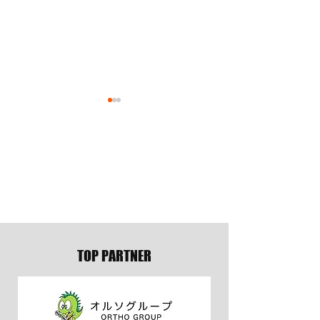
陽勇 選手がONE
TEAM3K オフィ
CHAMPIONSHIPに参戦決
ニューアル & ロゴ
定
お知らせ
TOP PARTNER