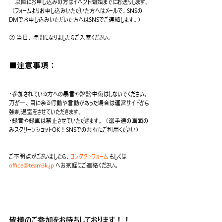
　以降にお申し込みの方はイベント開始までにお送りします。
（フォームよりお申し込みいただいた方へはメールで、SNSの
DMでお申し込みいただいた方へはSNSでご連絡します。）
② 当日、時間になりましたらご入室ください。
■注意事項：
・参加されている方への暴言や誹謗中傷はしないでください。
万が一、目に余る行動や言動があった場合は運営サイドから
強制退室をさせていただきます。
・録音や録画は禁止させていただきます。（選手達の画面の
みスクリーンショットOK！SNSでの共有にご利用ください）
ご不明点がございましたら、
コンタクトフォーム
 もしくは 
office@team3k.jp
 へお気軽にご連絡ください。
皆様のご参加をお待ちしております！！