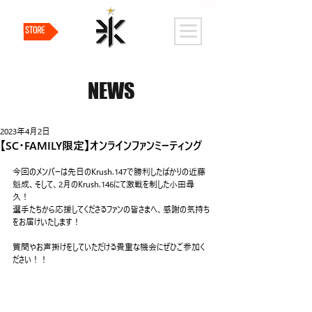
STORE
NEWS
2023年4月2日
【SC・FAMILY限定】オンラインファンミーティング
今回のメンバーは先日のKrush.147で勝利したばかりの近藤
魁成、そして、2月のKrush.146にて激戦を制した小田尋
久！
選手たちから応援してくださるファンの皆さまへ、感謝の気持ち
をお届けいたします！
質問やお声掛けをしていただける貴重な機会にぜひご参加く
ださい！！