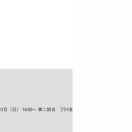
23⽇（日） 16:00〜 第二試合 フライ級キ