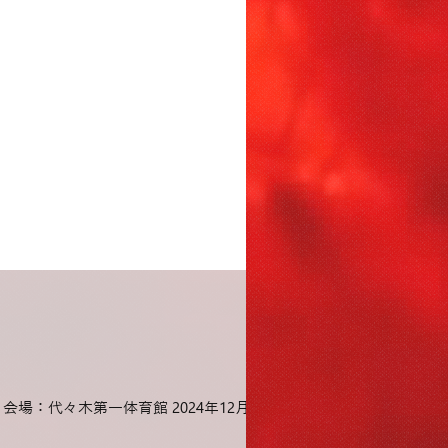
AL～ 会場：代々⽊第⼀体育館 2024年12⽉14