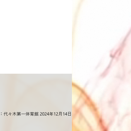
 会場：代々⽊第⼀体育館 2024年12⽉14⽇